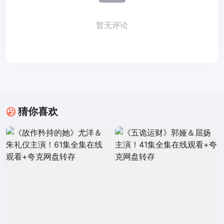
暂无评论
猜你喜欢