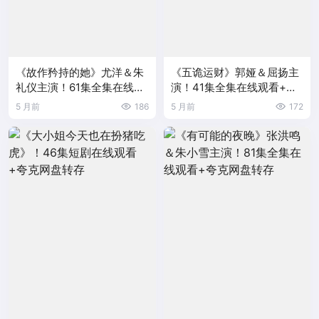
《故作矜持的她》尤洋＆朱
《五诡运财》郭娅＆屈扬主
礼仪主演！61集全集在线观
演！41集全集在线观看+夸
看+夸克网盘转存
克网盘转存
5 月前
186
5 月前
172