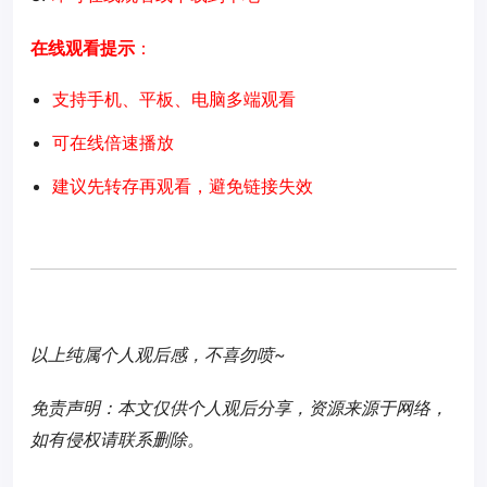
在线观看提示
：
支持手机、平板、电脑多端观看
可在线倍速播放
建议先转存再观看，避免链接失效
以上纯属个人观后感，不喜勿喷~
免责声明：本文仅供个人观后分享，资源来源于网络，
如有侵权请联系删除。