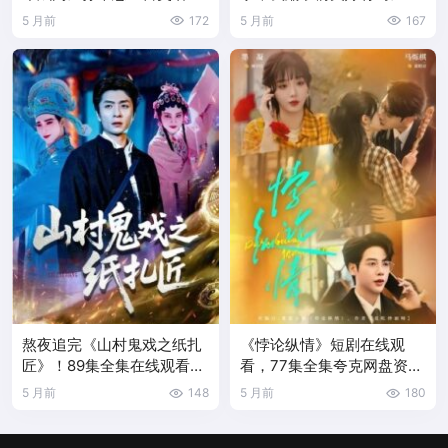
演！60集全集在线观看+夸
43集全集在线观看+夸克网
5 月前
172
5 月前
167
克网盘转存
盘转存
熬夜追完《山村鬼戏之纸扎
《悖论纵情》短剧在线观
匠》！89集全集在线观看
看，77集全集夸克网盘资源
+夸克网盘转存
下载
5 月前
148
5 月前
180