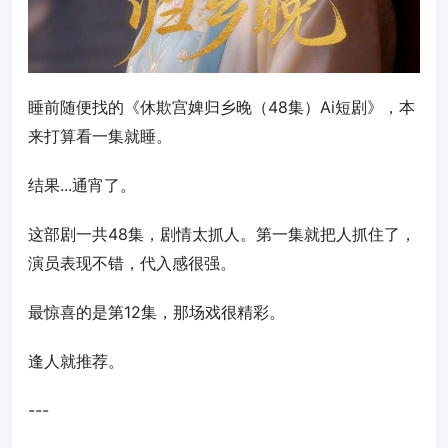
睡前随便找的《休欺宫婢归乡晚（48集）Ai短剧》，本
来打算看一集就睡。
结果...通宵了。
这部剧一共48集，剧情太抓人。第一集就把人抓住了，
演员表现不错，代入感很强。
最惊喜的是第12集，那场戏很精彩。
逢人就推荐。
---