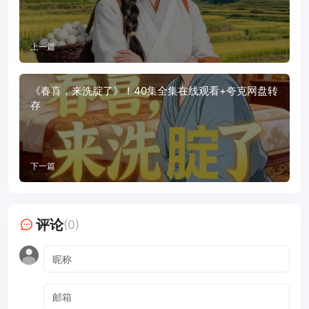
上一篇
《春喜，来洗腚了》！40集全集在线观看+夸克网盘转
存
下一篇
评论
(0)