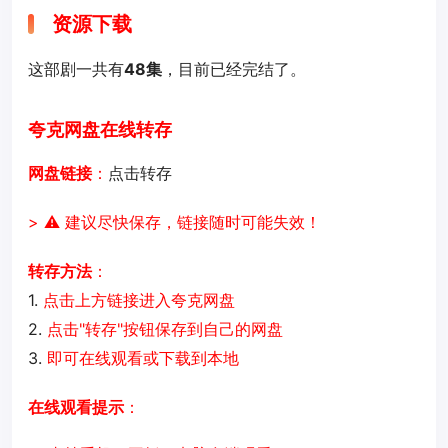
资源下载
这部剧一共有
48集
，目前已经完结了。
夸克网盘在线转存
网盘链接
：
点击转存
> ⚠️ 建议尽快保存，链接随时可能失效！
转存方法
：
1.
点击上方链接进入夸克网盘
2.
点击"转存"按钮保存到自己的网盘
3.
即可在线观看或下载到本地
在线观看提示
：