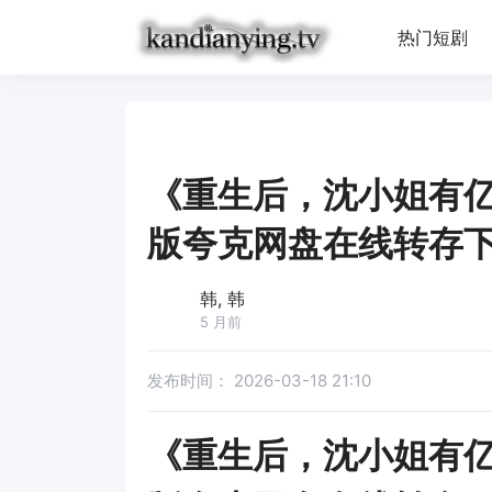
热门短剧
《重生后，沈小姐有亿
版夸克网盘在线转存
韩, 韩
5 月前
发布时间：
2026-03-18 21:10
《重生后，沈小姐有亿