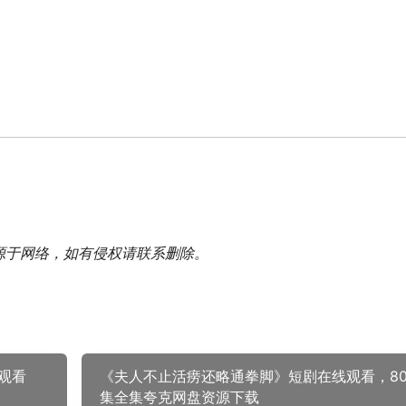
源于网络，如有侵权请联系删除。
观看
《夫人不止活痨还略通拳脚》短剧在线观看，8
集全集夸克网盘资源下载