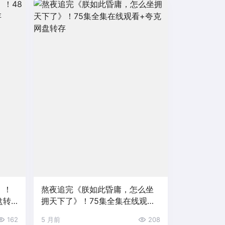
》！
熬夜追完《朕如此昏庸，怎么坐
盘转
拥天下了》！75集全集在线观看
+夸克网盘转存
162
5 月前
208