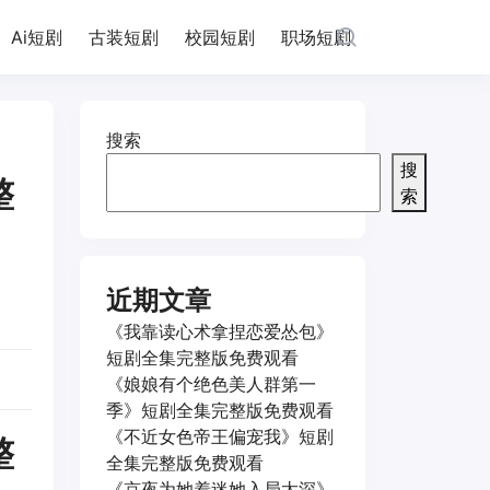
Ai短剧
古装短剧
校园短剧
职场短剧
搜索
搜
整
索
近期文章
《我靠读心术拿捏恋爱怂包》
短剧全集完整版免费观看
《娘娘有个绝色美人群第一
季》短剧全集完整版免费观看
《不近女色帝王偏宠我》短剧
整
全集完整版免费观看
《京夜为她着迷她入局太深》