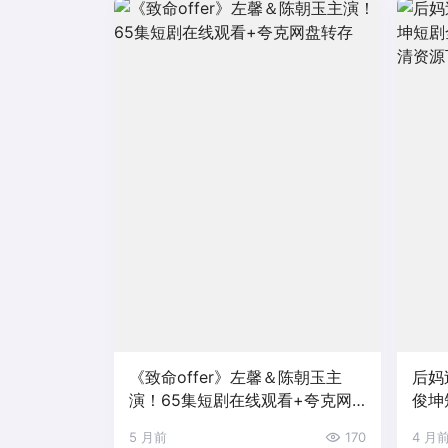
《致命offer》左馨＆陈朝玉主
后妈
演！65集短剧在线观看+夸克网
俊坤
盘转存
整版
5 月前
170
4 月