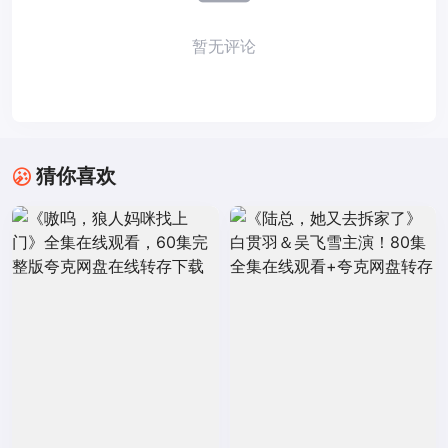
暂无评论
猜你喜欢