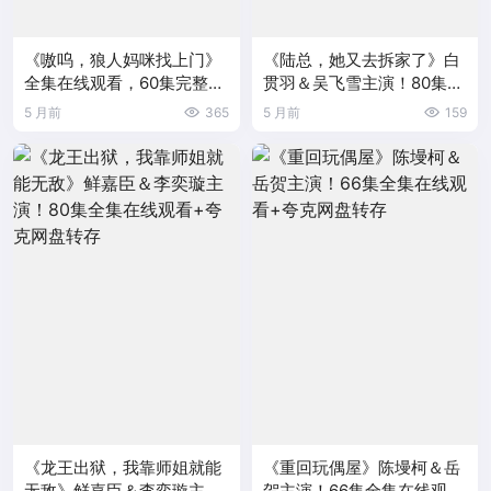
《嗷呜，狼人妈咪找上门》
《陆总，她又去拆家了》白
全集在线观看，60集完整版
贯羽＆吴飞雪主演！80集全
夸克网盘在线转存下载
集在线观看+夸克网盘转存
5 月前
365
5 月前
159
《龙王出狱，我靠师姐就能
《重回玩偶屋》陈墁柯＆岳
无敌》鲜嘉臣＆李奕璇主
贺主演！66集全集在线观看